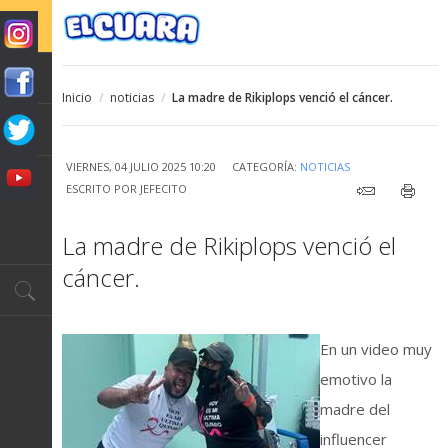
Inicio
/
noticias
/
La madre de Rikiplops venció el cáncer.
VIERNES, 04 JULIO 2025 10:20
CATEGORÍA:
NOTICIAS
ESCRITO POR
JEFECITO
La madre de Rikiplops venció el
cáncer.
En un video muy
emotivo la
madre del
influencer