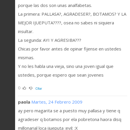
porque las dos son unas analfabetas.
La primera: PALLASA?, AGRADESER?, BOTAMOS? Y LA
MEJOR IJUEPUTA????, osea no sabes ni siquiera
insultar.
La segunda: AYI Y AGRESIBA???
Chicas por favor antes de opinar fijense en ustedes
mismas.
Y no les habla una vieja, sino una joven igual que
ustedes, porque espero que sean jovenes
0
Citar
paola
Martes, 24 Febrero 2009
ay pero magarita se a puesto muy pallasa y tiene q
agradeser q botamos por ela pobretona haora disq
millonarial loca ijueputa :evil: :X